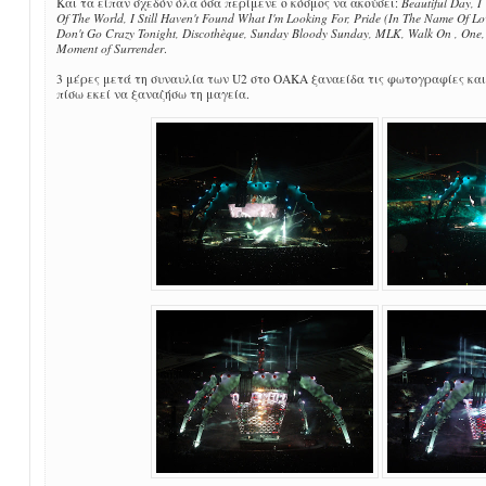
Και τα είπαν σχεδόν όλα όσα περίμενε ο κόσμος να ακούσει:
Beautiful Day, I
Of The World, I Still Haven't Found What I'm Looking For, Pride (In The Name Of Love),
Don't Go Crazy Tonight, Discothèque, Sunday Bloody Sunday, MLK, Walk On , One, 
Moment of Surrender
.
3 μέρες μετά τη συναυλία των U2 στο ΟΑΚΑ ξαναείδα τις φωτογραφίες και 
πίσω εκεί να ξαναζήσω τη μαγεία.