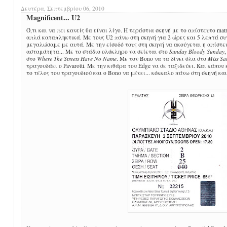
Δευτέρα, Σεπτεμβρίου 06, 2010
Magnificent... U2
Ό,τι και να πει κανείς θα είναι λίγο. Η τεράστια σκηνή με το απίστευτο matri
απλά καταπληκτικά. Με τους U2 πάνω στη σκηνή για 2 ώρες και 5 λεπτά συ
μεγαλώσαμε με αυτά. Με την είσοδό τους στη σκηνή να ακούγεται η απίστευ
ασταμάτητα... Με το στάδιο ολόκληρο να σείεται στο
Sunday Bloody Sunday
στο
Where The Streets Have No Name
. Με τον Bono να τα δίνει όλα στο
Miss Sa
τραγουδάει ο Pavarotti. Με την κιθάρα του Edge να σε ταξιδεύει. Και κάπου 
το τέλος του τραγουδιού και ο Bono να μένει... κόκκαλο πάνω στη σκηνή και