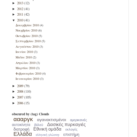
2013
(12)
►
2012
(41)
►
2011
(42)
►
2010
(41)
▼
Δεκεμβρίου 2010
(4)
Νοεμβρίου 2010
(6)
Οκτωβρίου 2010
(5)
Σεπτεμβρίου 2010
(5)
Αυγούστου 2010
(3)
Ιουνίου 2010
(3)
Μαΐου 2010
(2)
Απριλίου 2010
(3)
Μαρτίου 2010
(3)
Φεβρουαρίου 2010
(4)
Ιανουαρίου 2010
(3)
2009
(79)
►
2008
(110)
►
2007
(105)
►
2006
(15)
►
obscured by (tag) Clouds
αααργκ
αγανακτισμένοι
αμερικανιές
Δασικές πυρκαγιές
αυτοκίνητα
βόλεϋ
Εθνική ομάδα
διατροφή
εκλογές
Ελλάδα
επιστήμη
ελληνική γλώσσα