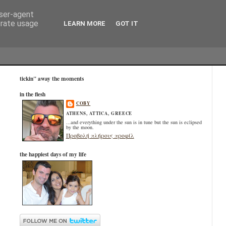
user-agent
erate usage
LEARN MORE
GOT IT
tickin" away the moments
in the flesh
COBY
ATHENS, ATTICA, GREECE
...and everything under the sun is in tune but the sun is eclipsed
by the moon.
Προβολή πλήρους προφίλ
the happiest days of my life