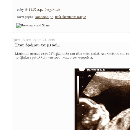
coby
@
11:52 π.μ.
0 σχόλιο/α
κατηγορία:
ποδόσφαιρο
,
uefa champions league
Τρίτη, Σεπτεμβρίου 21, 2010
Στου δρόμου τα μισά...
η
Μπήκαμε αισίως στην 21
εβδομάδα και όλα πάνε καλά. Ακολουθούν και τα π
το έβαλα εγώ αλλά η γιατρός - ναι, είναι αγοράκι):