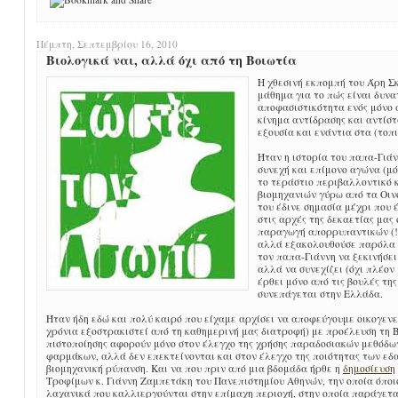
Πέμπτη, Σεπτεμβρίου 16, 2010
Βιολογικά ναι, αλλά όχι από τη Βοιωτία
Η χθεσινή εκπομπή του Άρη Σ
μάθημα για το πώς είναι δυνα
αποφασιστικότητα ενός μόνο 
κίνημα αντίδρασης και αντίσ
εξουσία και ενάντια στα (το
Ήταν η ιστορία του παπα-Γιάν
συνεχή και επίμονο αγώνα (μό
το τεράστιο περιβαλλοντικό 
βιομηχανιών γύρω από τα Οινό
του έδινε σημασία μέχρι που
στις αρχές της δεκαετίας μας 
παραγωγή απορρυπαντικών (!!
αλλά εξακολουθούσε παρόλα α
τον παπα-Γιάννη να ξεκινήσε
αλλά να συνεχίζει (όχι πλέον
έρθει μόνο από τις βουλές της
συνεπάγεται στην Ελλάδα.
Ήταν ήδη εδώ και πολύ καιρό που είχαμε αρχίσει να αποφεύγουμε οικογενε
χρόνια εξοστρακιστεί από τη καθημερινή μας διατροφή) με προέλευση τη Βο
πιστοποίησης αφορούν μόνο στον έλεγχο της χρήσης παραδοσιακών μεθόδω
φαρμάκων, αλλά δεν επεκτείνονται και στον έλεγχο της ποιότητας των εδ
βιομηχανική ρύπανση. Και να που πριν από μια βδομάδα ήρθε η
δημοσίευση
Τροφίμων κ. Γιάννη Ζαμπετάκη του Πανεπιστημίου Αθηνών, την οποία όποιο
λαχανικά που καλλιεργούνται στην επίμαχη περιοχή, στην οποία παράγετα