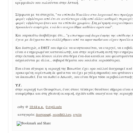
κρεμμυδιών που πωλούνται στην Αττική.
Σύμφωνα με τα στοιχεία, "
τα επίπεδα Νικελίου στα λαχανικά που προέρχο
φορές υψηλότερα από ότι σε αντίστοιχα είδη από άλλες καθαρές περιοχές 
φορές υψηλότερα ήταν και τα επίπεδα χρωμίου. Στη μέτρηση ανιχνεύτηκαν 
προκαλούν ανησυχία, ενώ δεν ανιχνεύθηκε καθόλου αρσενικό
".
Και παρακάτω διαβάζουμε ότι... "
η επιστημονική διερεύνησης της υπόθεσης
έγινε με δείγματα που συλλέχθηκαν από τα super market και είχαν προέλευ
Και δυστυχώς, ο ΕΦΕΤ που όφειλε να κινητοποιείται, να ενεργεί, να επιβά
είναι ο ενημερωμένος καταναλωτής, και στην περίπτωση αυτή την ενημέρω
στην έκταση που δίνουν πλέον στο θέμα ένα-δυο κανάλια που φιλοτιμούντα
ασχολούνται με άλλα... σοβαρά θέματα που πουλάνε περισσότερο).
Ένα είναι σίγουρο: η περιοχή της Βοιωτίας έχει προ πολλού διαγραφεί από
προκειμένη περίπτωση δε φαίνεται να έχει μεγάλη σημασία) που φτάνουν σ
να δικαιωθεί. Για να σωθεί ο Ασωπός, που είναι θέμα τόσο περιβαλλοντική
Υ.Γ.
στην περιοχή των Οινοφύτων, ένας στους τέσσερις θανάτους σήμερα είναι 
αναφέρθηκε και στη χθεσινή εκπομπή, σχεδόν κάθε οικογένεια της περιοχής 
coby
@
10:44 μ.μ.
0 σχόλιο/α
κατηγορία:
διατροφή
,
περιβάλλον
,
υγεία