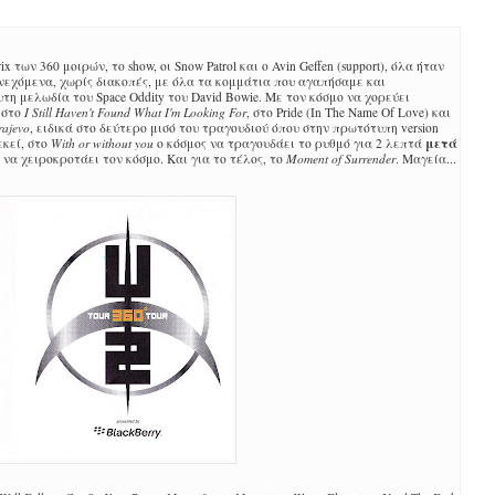
x των 360 μοιρών, το show, οι Snow Patrol και ο Avin Geffen (support), όλα ήταν
νεχόμενα, χωρίς διακοπές, με όλα τα κομμάτια που αγαπήσαμε και
τη μελωδία του Space Oddity του David Bowie. Με τον κόσμο να χορεύει
, στο
I Still Haven't Found What I'm Looking For
, στο Pride (In The Name Of Love) και
rajevo
, ειδικά στο δεύτερο μισό του τραγουδιού όπου στην πρωτότυπη version
μετά
εκεί, στο
With or without you
ο κόσμος να τραγουδάει το ρυθμό για 2 λεπτά
 να χειροκροτάει τον κόσμο. Και για το τέλος, το
Moment of Surrender
. Μαγεία...