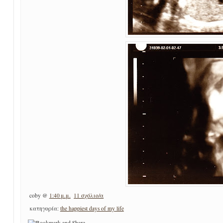
coby
@
1:40 μ.μ.
11 σχόλιο/α
κατηγορία:
the happiest days of my life