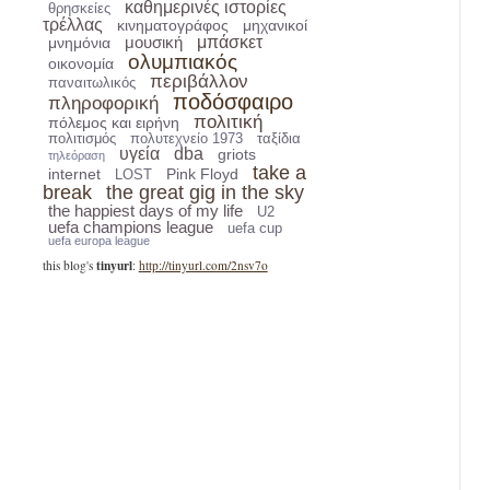
καθημερινές ιστορίες
θρησκείες
τρέλλας
κινηματογράφος
μηχανικοί
μουσική
μπάσκετ
μνημόνια
ολυμπιακός
οικονομία
περιβάλλον
παναιτωλικός
ποδόσφαιρο
πληροφορική
πολιτική
πόλεμος και ειρήνη
πολιτισμός
πολυτεχνείο 1973
ταξίδια
υγεία
dba
griots
τηλεόραση
take a
internet
Pink Floyd
LOST
break
the great gig in the sky
the happiest days of my life
U2
uefa champions league
uefa cup
uefa europa league
tinyurl
this blog's
:
http://tinyurl.com/2nsv7o