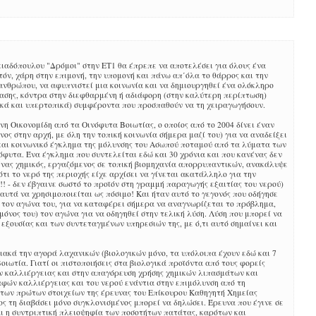
κιαδόπουλου "Δρόμοι" στην ΕΤ1 θα έπρεπε να αποτελέσει για όλους ένα
τόν, χάρη στην επιμονή, την υπομονή και πάνω απ΄όλα το θάρρος και την
ανθρώπου, να αφυπνιστεί μια κοινωνία και να δημιουργηθεί ένα ολόκληρο
τασης, κόντρα στην διεφθαρμένη ή αδιάφορη (στην καλύτερη περίπτωση)
πικά και υπερτοπικά) συμφέροντα που προσπαθούν να τη χειραγωγήσουν.
νη Οικονομίδη από τα Οινόφυτα Βοιωτίας, ο οποίος από το 2004 δίνει έναν
νος στην αρχή, με όλη την τοπική κοινωνία σήμερα μαζί του) για να αναδείξει
και κοινωνικό έγκλημα της μόλυνσης του Ασωπού ποταμού από τα λύματα των
φυτα. Ένα έγκλημα που συντελείται εδώ και 30 χρόνια και που κανένας δεν
 ένας χημικός, εργαζόμενος σε τοπική βιομηχανία απορρυπαντικών, ανακάλυψε
ότι το νερό της περιοχής είχε αρχίσει να γίνεται ακατάλληλο για την
! - δεν έβγαινε σωστό το προϊόν στη γραμμή παραγωγής εξαιτίας του νερού)
υτά να χρησιμοποιείται ως πόσιμο! Και ήταν αυτό το γεγονός που οδήγησε
ι τον αγώνα του, για να καταφέρει σήμερα να αναγνωρίζεται το πρόβλημα,
 μόνος του) τον αγώνα για να οδηγηθεί στην τελική λύση. Λύση που μπορεί να
 εξουσίας και των συντεταγμένων υπηρεσιών της, με ό,τι αυτό σημαίνει και
ιακά την αγορά λαχανικών (βιολογικών μόνο, τα υπόλοιπα έχουν εδώ και 7
ιωτία. Γιατί οι πιστοποιήσεις στα βιολογικά προϊόντα από τους φορείς
ν καλλιέργειας και στην απαγόρευση χρήσης χημικών λιπασμάτων και
αφών καλλιέργειας και του νερού ενάντια στην επιμόλυνση από τη
των πρώτων στοιχείων της έρευνας του Επίκουρου Καθηγητή Χημείας
ς τη διαβάσει μόνο συγκλονισμένος μπορεί να δηλώσει. Έρευνα που έγινε σε
ι η συντριπτική πλειοψηφία των ποσοτήτων πατάτας, καρότων και