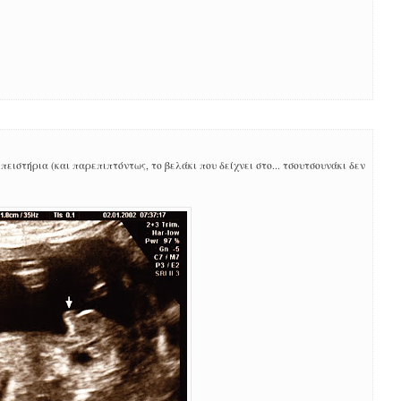
ειστήρια (και παρεπιπτόντως, το βελάκι που δείχνει στο... τσουτσουνάκι δεν