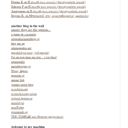
Domna K on Η σιωπή των αμνών (πανηγυρίστε αμνοί)
Sokratis P on Η σιωπή των αμνών (πανηγυρίστε αμνοί)
Anonymous on Η σιωπή των αμνών (πανηγυρίστε αμνοί)
Ifigenia K. on Μποϋκοτάζ στις αιματοβαμμένες φράουλες
another blog in the wall
adamo: blogs are like opinions...
a punto de caramelo
aitoloakarnaniablogs.gr
blog me up
adamopoulos.net
ημερολόγιο μιας χαζομαμάς
J'ai un trou dans ma tete... c'est bien!
mpampakis
metablogging.gr
Νίκος Δήμου
pestaola.gr
unique fish
yiannis larios blog
αναδάσωση
ανακύκλωση τώρα
αττικό πράσινο
οικολόγιο
οικόΤοπος
greenroofs.gr
ΤΕΕ-ΤΣΜΕΔΕ και θέματα μηχανικών
welcome to my machine