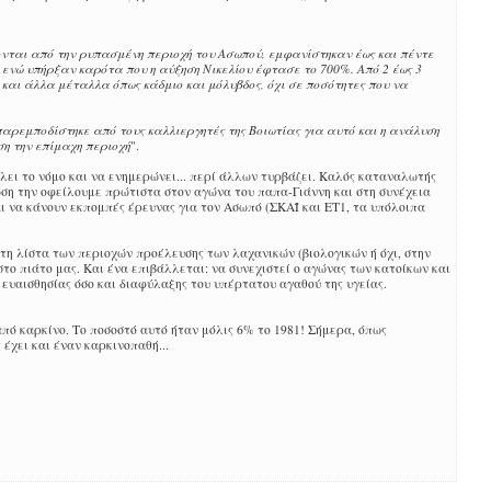
νται από την ρυπασμένη περιοχή του Ασωπού, εμφανίστηκαν έως και πέντε
ενώ υπήρξαν καρότα που η αύξηση Νικελίου έφτασε το 700%. Από 2 έως 3
και άλλα μέταλλα όπως κάδμιο και μόλυβδος, όχι σε ποσότητες που να
 παρεμποδίστηκε από τους καλλιεργητές της Βοιωτίας για αυτό και η ανάλυση
ση την επίμαχη περιοχή
".
λλει το νόμο και να ενημερώνει... περί άλλων τυρβάζει. Καλός καταναλωτής
ση την οφείλουμε πρώτιστα στον αγώνα του παπα-Γιάννη και στη συνέχεια
ι να κάνουν εκπομπές έρευνας για τον Ασωπό (ΣΚΑΪ και ΕΤ1, τα υπόλοιπα
 τη λίστα των περιοχών προέλευσης των λαχανικών (βιολογικών ή όχι, στην
το πιάτο μας. Και ένα επιβάλλεται: να συνεχιστεί ο αγώνας των κατοίκων και
ς ευαισθησίας όσο και διαφύλαξης του υπέρτατου αγαθού της υγείας.
από καρκίνο. Το ποσοστό αυτό ήταν μόλις 6% το 1981! Σήμερα, όπως
έχει και έναν καρκινοπαθή...