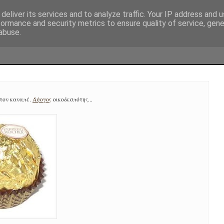
deliver its services and to analyze traffic. Your IP address and 
formance and security metrics to ensure quality of service, gen
abuse.
στον καναπέ.
Άψογος
οικοδεσπότης...