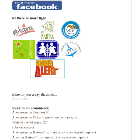
let there be more light
shine on you crazy diamond...
Φόρτωση...
speak to me (comments)
Anonymous on blog-post 10
Anonymous on Θέλει ο φασίστας να κρυφτεί...
Τζοβπαν on blog-post 22
coby on Respect
Anonymous on Η σιωπή των αμνών (πανηγυρίστε αμνοί)
Αρης on Η σιωπή των αμνών (πανηγυρίστε αμνοί)