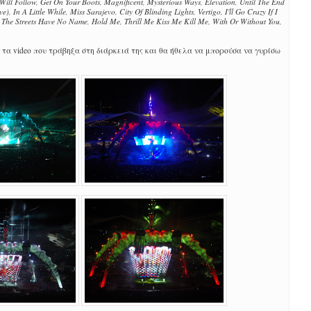
 Will Follow, Get On Your Boots, Magnificent, Mysterious Ways, Elevation, Until The End
 In A Little While, Miss Sarajevo, City Of Blinding Lights, Vertigo, I'll Go Crazy If I
The Streets Have No Name, Hold Me, Thrill Me Kiss Me Kill Me, With Or Without You,
τα video που τράβηξα στη διάρκειά της και θα ήθελα να μπορούσα να γυρίσω