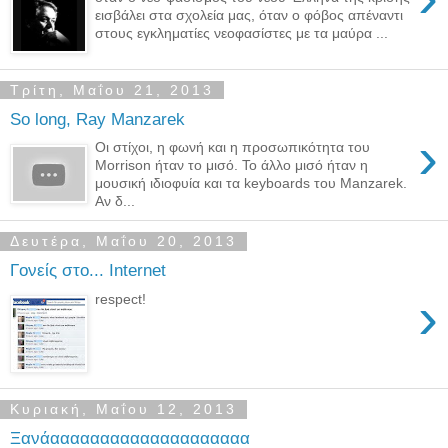
εισβάλει στα σχολεία μας, όταν ο φόβος απέναντι
στους εγκληματίες νεοφασίστες με τα μαύρα ...
Τρίτη, Μαΐου 21, 2013
So long, Ray Manzarek
›
Οι στίχοι, η φωνή και η προσωπικότητα του
Morrison ήταν το μισό. Το άλλο μισό ήταν η
μουσική ιδιοφυία και τα keyboards του Manzarek.
Αν δ...
Δευτέρα, Μαΐου 20, 2013
Γονείς στο... Internet
›
respect!
Κυριακή, Μαΐου 12, 2013
Ξανάαααααααααααααααααααα