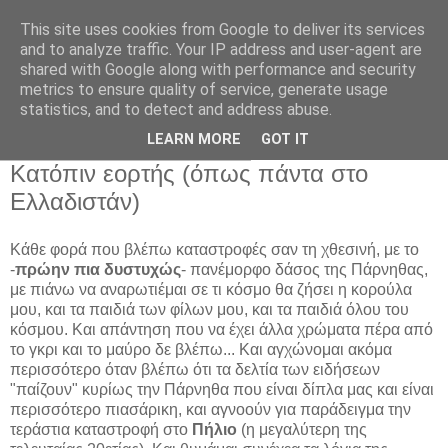
This site uses cookies from Google to deliver its services
Shine on you crazy
and to analyze traffic. Your IP address and user-agent are
shared with Google along with performance and security
diamond...
metrics to ensure quality of service, generate usage
statistics, and to detect and address abuse.
LEARN MORE
GOT IT
Παρασκευή, Ιουνίου 29, 2007
Κατόπιν εορτής (όπως πάντα στο
Ελλαδιστάν)
Κάθε φορά που βλέπω καταστροφές σαν τη χθεσινή, με το
-
πρώην πια δυστυχώς
- πανέμορφο δάσος της Πάρνηθας,
με πιάνω να αναρωτιέμαι σε τι κόσμο θα ζήσει η κορούλα
μου, και τα παιδιά των φίλων μου, και τα παιδιά όλου του
κόσμου. Και απάντηση που να έχει άλλα χρώματα πέρα από
το γκρι και το μαύρο δε βλέπω... Και αγχώνομαι ακόμα
περισσότερο όταν βλέπω ότι τα δελτία των ειδήσεων
"παίζουν" κυρίως την Πάρνηθα που είναι δίπλα μας και είναι
περισσότερο πιασάρικη, και αγνοούν για παράδειγμα την
τεράστια καταστροφή στο
Πήλιο
(η μεγαλύτερη της