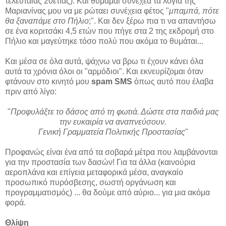
τελευταίας 20ετίας). Και θυμάμαι συνέχεα τα λόγια της
Μαριανίνας μου να με ρώταει συνέχεια φέτος "
μπαμπά, πότε
θα ξαναπάμε στο Πήλιο
;". Και δεν ξέρω πια τι να απαντήσω
σε ένα κοριτσάκι 4,5 ετών που πήγε στα 2 της εκδρομή στο
Πήλιο και μαγεύτηκε τόσο πολύ που ακόμα το θυμάται...
Και μέσα σε όλα αυτά, ψάχνω να βρω τι έχουν κάνει όλα
αυτά τα χρόνια όλοι οι "αρμόδιοι". Και εκνευρίζομαι όταν
φτάνουν στο κινητό μου
spam SMS
όπως αυτό που έλαβα
πριν από λίγο:
"
Προφυλάξτε το δάσος από τη φωτιά. Δώστε στα παιδιά μας
την ευκαιρία να αναπνεύσουν.
Γενική Γραμματεία Πολιτικής Προστασίας
"
Προφανώς είναι ένα από τα σοβαρά μέτρα που λαμβάνονται
για την προστασία των δασών! Για τα άλλα (καινούρια
αεροπλάνα και επίγεια μεταφορικά μέσα, αναγκαίο
προσωπικό πυρόσβεσης, σωστή οργάνωση και
προγραμματισμός) ... θα δούμε από αύριο... για μια ακόμα
φορά.
Θλίψη